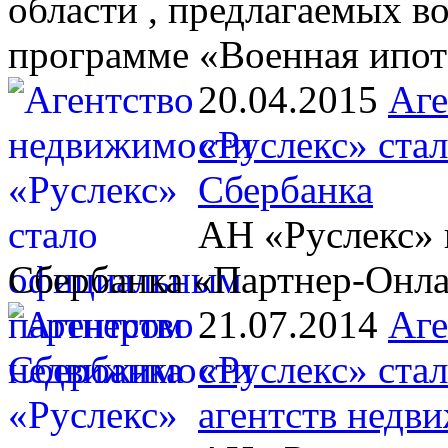
области , предлагаемых 
программе «Военная ипот
20.04.2015
Аге
«Руслекс» ста
Сбербанка
АН «Руслекс» 
Сбербанка «Партнер-Онл
21.07.2014
Аге
«Руслекс» ста
агентств недв