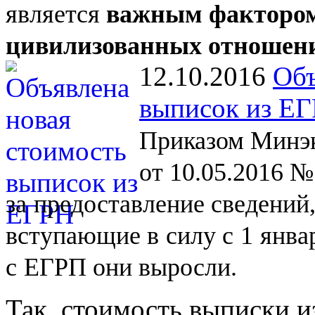
является
важным фактором
цивилизованных отношен
12.10.2016
Объ
выписок из Е
Приказом Минэк
от 10.05.2016 №
за
предоставление сведений
вступающие в
силу с
1
янва
с
ЕГРП они выросли.
Так, стоимость выписки и