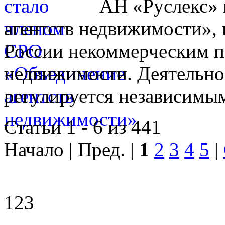
АН «Руслекс» 
агентств недвижимости», 
России некоммерческим п
недвижимости. Деятельно
регулируется независимы
Статьи 1 - 6 из 441
Начало | Пред. |
1
2
3
4
5
|
123