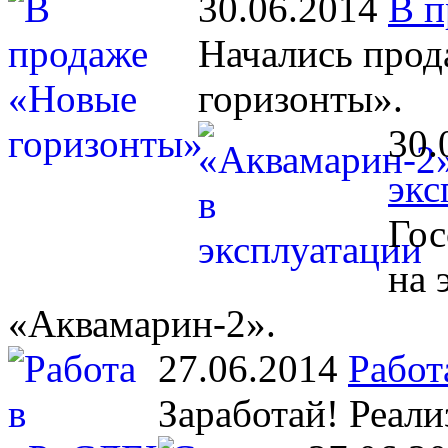
30.06.2014
В п
Начались прод
горизонты».
30.
экс
Гос
на 
«Аквамарин-2».
27.06.2014
Работ
Заработай! Реали