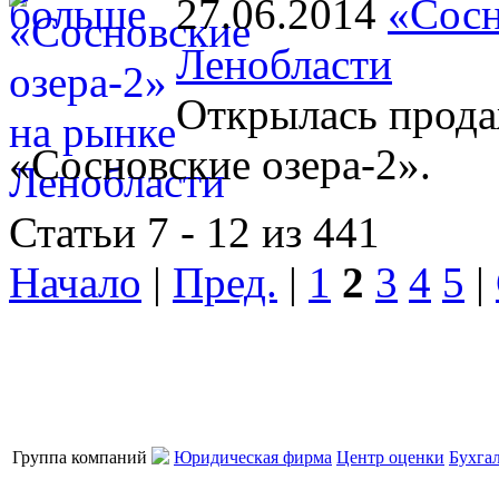
27.06.2014
«Сосн
Ленобласти
Открылась прода
«Сосновские озера-2».
Статьи 7 - 12 из 441
Начало
|
Пред.
|
1
2
3
4
5
|
Группа компаний
Юридическая фирма
Центр оценки
Бухга