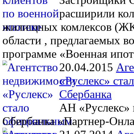
расширили кол
жилищных комлексов (ЖК)
области , предлагаемых 
программе «Военная ипот
20.04.2015
Аге
«Руслекс» ста
Сбербанка
АН «Руслекс» 
Сбербанка «Партнер-Онл