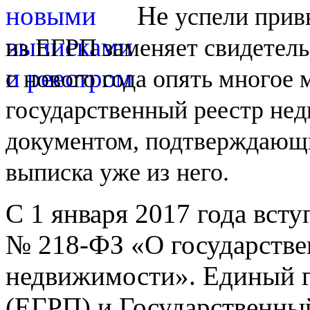
Не
успели прив
из
ЕГРП заменяет свидетель
с
нового года опять многое
государственный реестр не
документом, подтверждающи
выписка уже из
него.
С 1 января 2017 года вст
№
218-ФЗ
«О государстве
недвижимости». Единый г
(ЕГРП) и Государственны