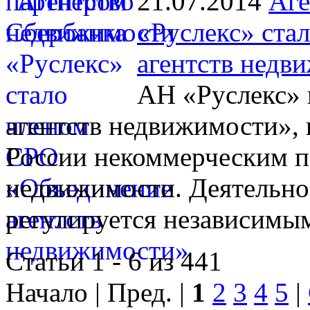
21.07.2014
Аге
«Руслекс» ста
агентств недв
АН «Руслекс» 
агентств недвижимости», 
России некоммерческим п
недвижимости. Деятельно
регулируется независимы
Статьи 1 - 6 из 441
Начало | Пред. |
1
2
3
4
5
|