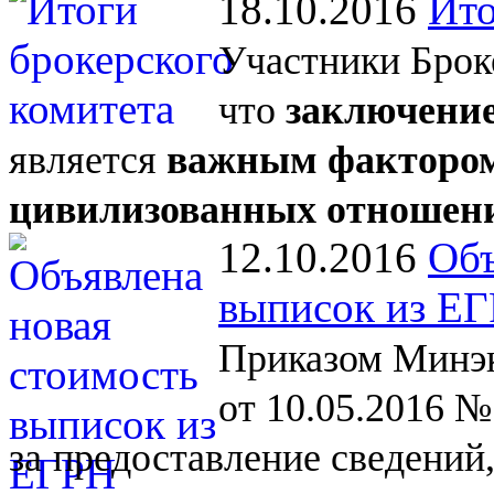
18.10.2016
Ито
Участники Брок
что
заключение
является
важным фактором
цивилизованных отношен
12.10.2016
Объ
выписок из Е
Приказом Минэк
от 10.05.2016 №
за
предоставление сведений