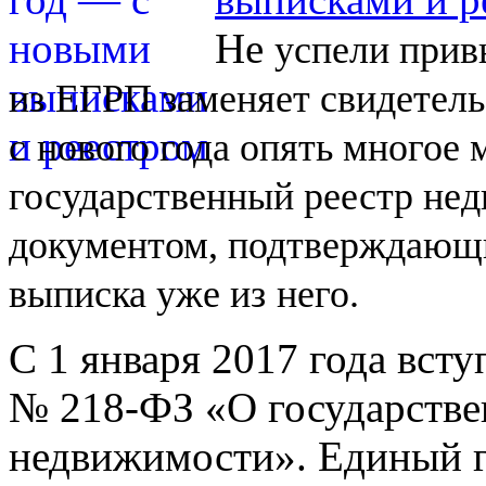
Не
успели прив
из
ЕГРП заменяет свидетель
с
нового года опять многое
государственный реестр не
документом, подтверждающи
выписка уже из
него.
С 1 января 2017 года вст
№
218-ФЗ
«О государстве
недвижимости». Единый г