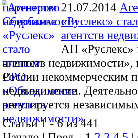
21.07.2014
Аге
«Руслекс» ста
агентств недв
АН «Руслекс» 
агентств недвижимости», 
России некоммерческим п
недвижимости. Деятельно
регулируется независимы
Статьи 1 - 6 из 441
Начало | Пред. |
1
2
3
4
5
|