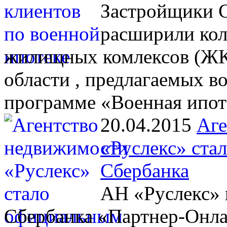
Застройщики С
расширили кол
жилищных комлексов (ЖК)
области , предлагаемых 
программе «Военная ипот
20.04.2015
Аге
«Руслекс» ста
Сбербанка
АН «Руслекс» 
Сбербанка «Партнер-Онл