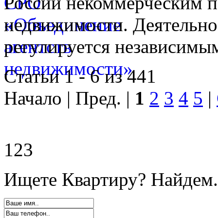
России некоммерческим п
недвижимости. Деятельно
регулируется независимы
Статьи 1 - 6 из 441
Начало | Пред. |
1
2
3
4
5
|
123
Ищете Квартиру? Найдем.