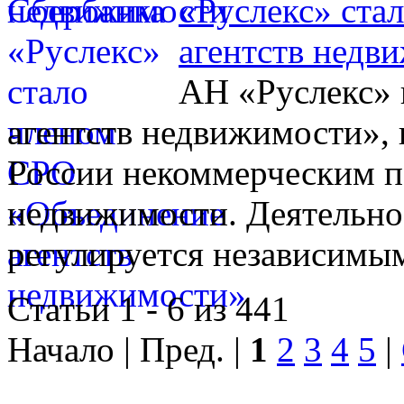
«Руслекс» ста
агентств недв
АН «Руслекс» 
агентств недвижимости», 
России некоммерческим п
недвижимости. Деятельно
регулируется независимы
Статьи 1 - 6 из 441
Начало | Пред. |
1
2
3
4
5
|