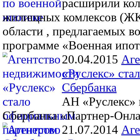
расширили кол
жилищных комлексов (ЖК)
области , предлагаемых 
программе «Военная ипот
20.04.2015
Аге
«Руслекс» ста
Сбербанка
АН «Руслекс» 
Сбербанка «Партнер-Онл
21.07.2014
Аге