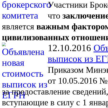
Участники Брок
что
заключение
является
важным фактором
цивилизованных отношен
12.10.2016
Объ
выписок из Е
Приказом Минэк
от 10.05.2016 №
за
предоставление сведений
вступающие в
силу с
1
янва