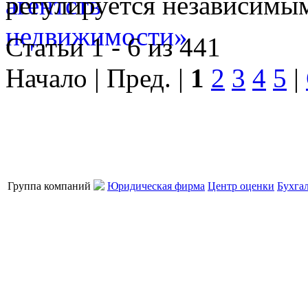
регулируется независимы
Статьи 1 - 6 из 441
Начало | Пред. |
1
2
3
4
5
|
Группа компаний
Юридическая фирма
Центр оценки
Бухга