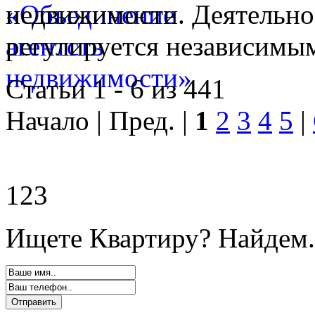
недвижимости. Деятельно
регулируется независимы
Статьи 1 - 6 из 441
Начало | Пред. |
1
2
3
4
5
|
123
Ищете Квартиру? Найдем.