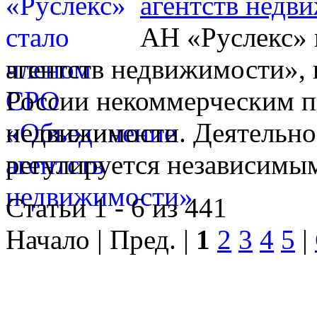
агентств недв
АН «Руслекс» 
агентств недвижимости», 
России некоммерческим п
недвижимости. Деятельно
регулируется независимы
Статьи 1 - 6 из 441
Начало | Пред. |
1
2
3
4
5
|