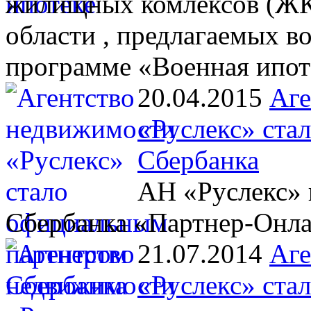
жилищных комлексов (ЖК)
области , предлагаемых 
программе «Военная ипот
20.04.2015
Аге
«Руслекс» ста
Сбербанка
АН «Руслекс» 
Сбербанка «Партнер-Онл
21.07.2014
Аге
«Руслекс» ста