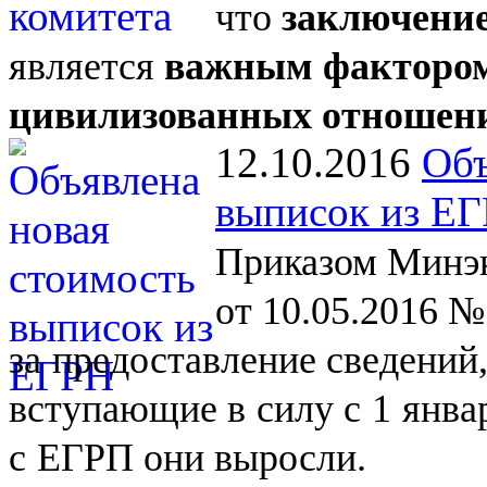
что
заключение
является
важным фактором
цивилизованных отношен
12.10.2016
Объ
выписок из Е
Приказом Минэк
от 10.05.2016 №
за
предоставление сведений
вступающие в
силу с
1
янва
с
ЕГРП они выросли.