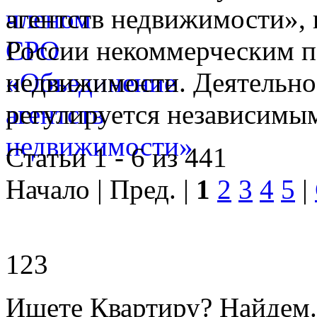
агентств недвижимости», 
России некоммерческим п
недвижимости. Деятельно
регулируется независимы
Статьи 1 - 6 из 441
Начало | Пред. |
1
2
3
4
5
|
123
Ищете Квартиру? Найдем.