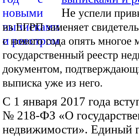
Не
успели прив
из
ЕГРП заменяет свидетель
с
нового года опять многое
государственный реестр не
документом, подтверждающи
выписка уже из
него.
С 1 января 2017 года вст
№
218-ФЗ
«О государстве
недвижимости». Единый г