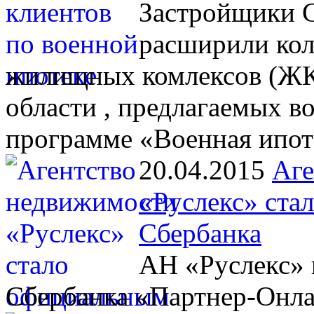
Застройщики С
расширили кол
жилищных комлексов (ЖК)
области , предлагаемых 
программе «Военная ипот
20.04.2015
Аге
«Руслекс» ста
Сбербанка
АН «Руслекс» 
Сбербанка «Партнер-Онл