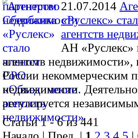
21.07.2014
Аге
«Руслекс» ста
агентств недв
АН «Руслекс» 
агентств недвижимости», 
России некоммерческим п
недвижимости. Деятельно
регулируется независимы
Статьи 1 - 6 из 441
Начало | Пред. |
1
2
3
4
5
|