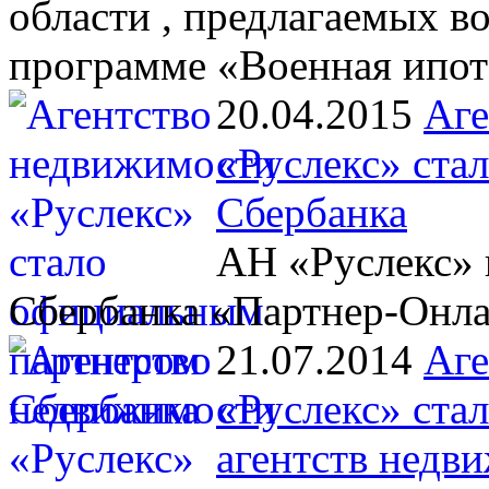
области , предлагаемых 
программе «Военная ипот
20.04.2015
Аге
«Руслекс» ста
Сбербанка
АН «Руслекс» 
Сбербанка «Партнер-Онл
21.07.2014
Аге
«Руслекс» ста
агентств недв