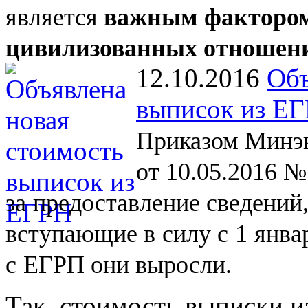
является
важным фактором
цивилизованных отношен
12.10.2016
Объ
выписок из Е
Приказом Минэк
от 10.05.2016 №
за
предоставление сведений
вступающие в
силу с
1
янва
с
ЕГРП они выросли.
Так, стоимость выписки и