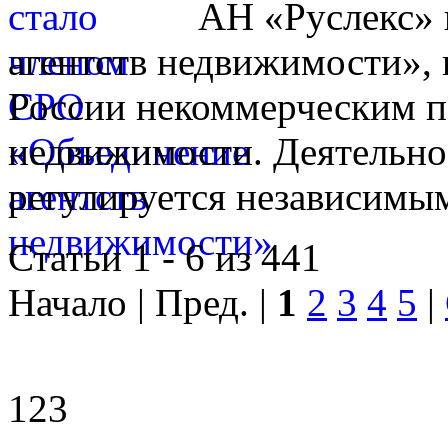
АН «Руслекс» 
агентств недвижимости», 
России некоммерческим п
недвижимости. Деятельно
регулируется независимы
Статьи 1 - 6 из 441
Начало | Пред. |
1
2
3
4
5
|
123