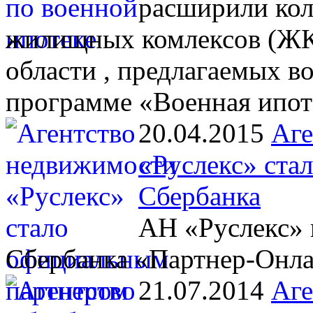
расширили кол
жилищных комлексов (ЖК)
области , предлагаемых 
программе «Военная ипот
20.04.2015
Аге
«Руслекс» ста
Сбербанка
АН «Руслекс» 
Сбербанка «Партнер-Онл
21.07.2014
Аге