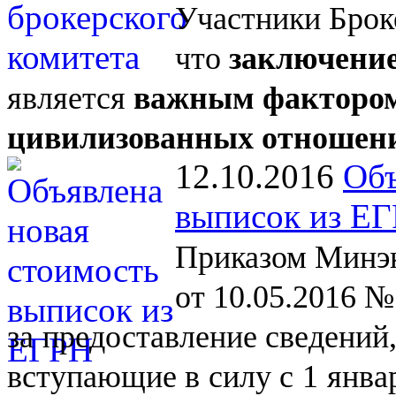
Участники Брок
что
заключение
является
важным фактором
цивилизованных отношен
12.10.2016
Объ
выписок из Е
Приказом Минэк
от 10.05.2016 №
за
предоставление сведений
вступающие в
силу с
1
янва