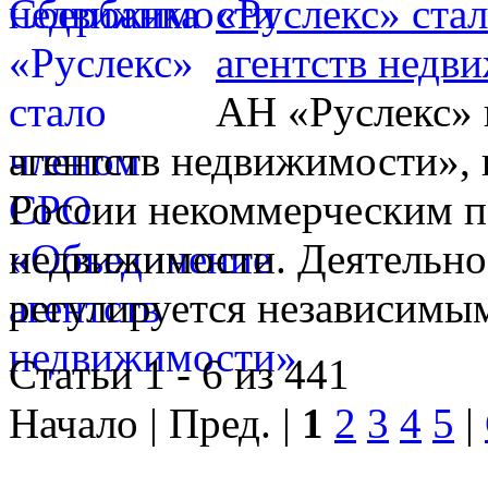
«Руслекс» ста
агентств недв
АН «Руслекс» 
агентств недвижимости», 
России некоммерческим п
недвижимости. Деятельно
регулируется независимы
Статьи 1 - 6 из 441
Начало | Пред. |
1
2
3
4
5
|