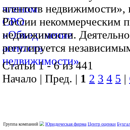
агентств недвижимости», 
России некоммерческим п
недвижимости. Деятельно
регулируется независимы
Статьи 1 - 6 из 441
Начало | Пред. |
1
2
3
4
5
|
Группа компаний
Юридическая фирма
Центр оценки
Бухга