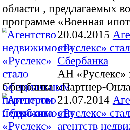
области , предлагаемых 
программе «Военная ипот
20.04.2015
Аге
«Руслекс» ста
Сбербанка
АН «Руслекс» 
Сбербанка «Партнер-Онл
21.07.2014
Аге
«Руслекс» ста
агентств недв