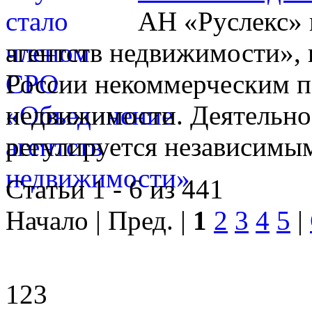
АН «Руслекс» 
агентств недвижимости», 
России некоммерческим п
недвижимости. Деятельно
регулируется независимы
Статьи 1 - 6 из 441
Начало | Пред. |
1
2
3
4
5
|
123