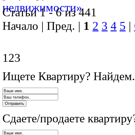
Статьи 1 - 6 из 441
Начало | Пред. |
1
2
3
4
5
|
123
Ищете Квартиру? Найдем.
Сдаете/продаете квартиру