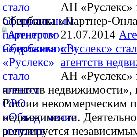
АН «Руслекс» 
Сбербанка «Партнер-Онл
21.07.2014
Аге
«Руслекс» ста
агентств недв
АН «Руслекс» 
агентств недвижимости», 
России некоммерческим п
недвижимости. Деятельно
регулируется независимы