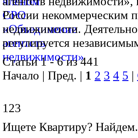
агентств недвижимости», 
России некоммерческим п
недвижимости. Деятельно
регулируется независимы
Статьи 1 - 6 из 441
Начало | Пред. |
1
2
3
4
5
|
123
Ищете Квартиру? Найдем.