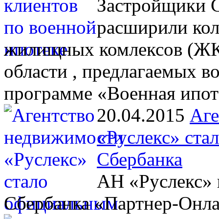
Застройщики С
расширили кол
жилищных комлексов (ЖК)
области , предлагаемых 
программе «Военная ипот
20.04.2015
Аге
«Руслекс» ста
Сбербанка
АН «Руслекс» 
Сбербанка «Партнер-Онл