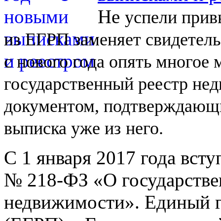
Не
успели прив
из
ЕГРП заменяет свидетель
с
нового года опять многое
государственный реестр не
документом, подтверждающи
выписка уже из
него.
С 1 января 2017 года вст
№
218-ФЗ
«О государстве
недвижимости». Единый г