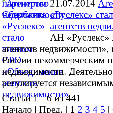
21.07.2014
Аге
«Руслекс» ста
агентств недв
АН «Руслекс» 
агентств недвижимости», 
России некоммерческим п
недвижимости. Деятельно
регулируется независимы
Статьи 1 - 6 из 441
Начало | Пред. |
1
2
3
4
5
|