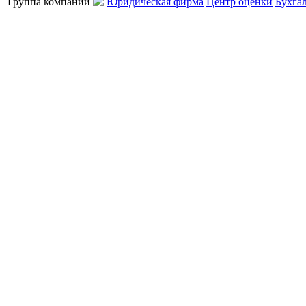
Группа компаний
Юридическая фирма
Центр оценки
Бухга