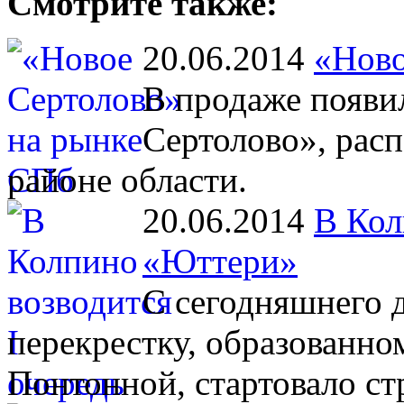
Смотрите также:
20.06.2014
«Ново
В продаже появи
Сертолово», рас
районе области.
20.06.2014
В Кол
«Юттери»
С сегодняшнего 
перекрестку, образованн
Понтонной, стартовало с