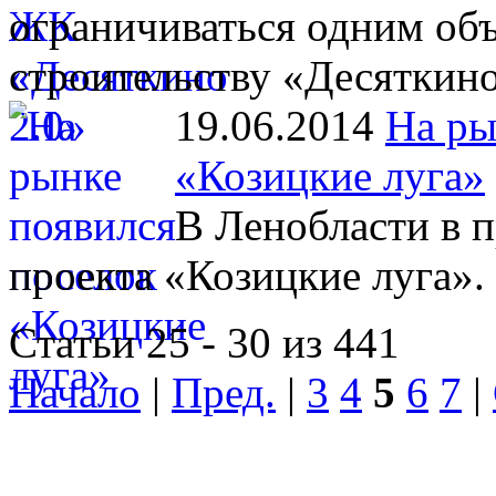
ограничиваться одним объ
строительству «Десяткино
19.06.2014
На ры
«Козицкие луга»
В Ленобласти в 
проекта «Козицкие луга».
Статьи 25 - 30 из 441
Начало
|
Пред.
|
3
4
5
6
7
|