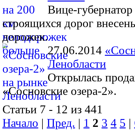
Вице-губернатор 
строящихся дорог внесен
дорожек.
27.06.2014
«Сосн
Ленобласти
Открылась прода
«Сосновские озера-2».
Статьи 7 - 12 из 441
Начало
|
Пред.
|
1
2
3
4
5
|