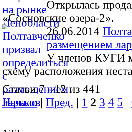
Открылась прода
«Сосновские озера-2».
26.06.2014
Полта
размещением лар
У членов КУГИ м
схему расположения нест
Статьи 7 - 12 из 441
Начало
|
Пред.
|
1
2
3
4
5
|