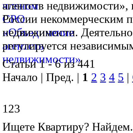
агентств недвижимости», 
России некоммерческим п
недвижимости. Деятельно
регулируется независимы
Статьи 1 - 6 из 441
Начало | Пред. |
1
2
3
4
5
|
123
Ищете Квартиру? Найдем.