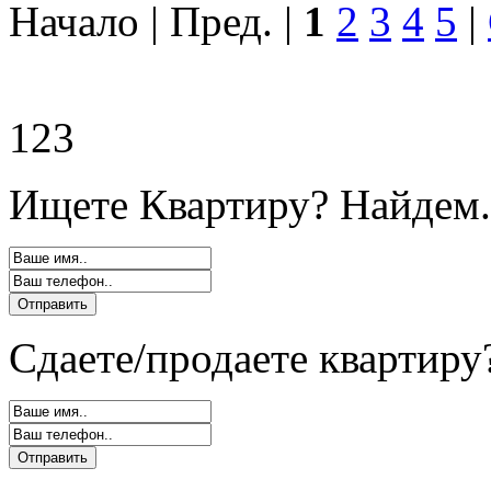
Начало | Пред. |
1
2
3
4
5
|
123
Ищете Квартиру? Найдем.
Сдаете/продаете квартиру