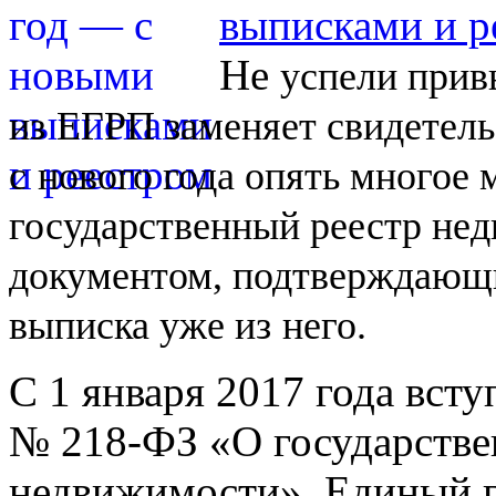
выписками и р
Не
успели прив
из
ЕГРП заменяет свидетель
с
нового года опять многое
государственный реестр не
документом, подтверждающи
выписка уже из
него.
С 1 января 2017 года вст
№
218-ФЗ
«О государстве
недвижимости». Единый г