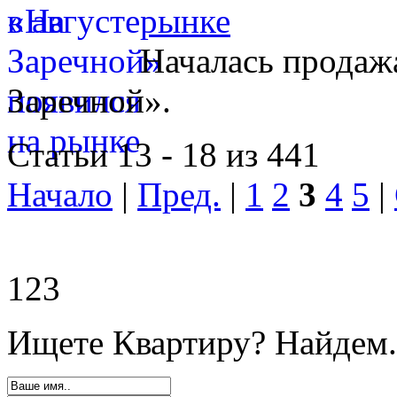
рынке
Началась продажа
Заречной».
Статьи 13 - 18 из 441
Начало
|
Пред.
|
1
2
3
4
5
|
123
Ищете Квартиру? Найдем.