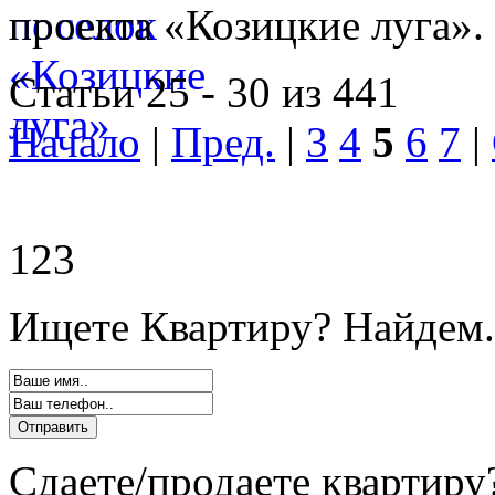
проекта «Козицкие луга».
Статьи 25 - 30 из 441
Начало
|
Пред.
|
3
4
5
6
7
|
123
Ищете Квартиру? Найдем.
Сдаете/продаете квартиру