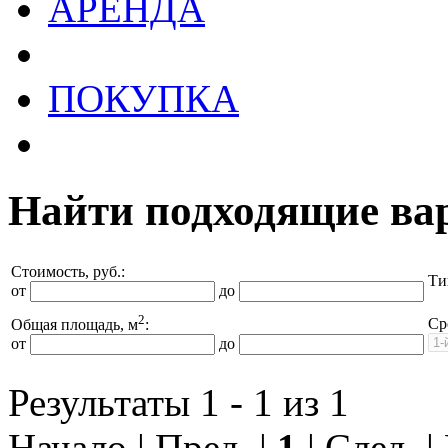
АРЕНДА
ПОКУПКА
Найти подходящие ва
Стоимость, руб.:
Ти
от
до
2
Ср
Общая площадь, м
:
от
до
Результаты 1 - 1 из 1
Начало | Пред. |
1
| След. |